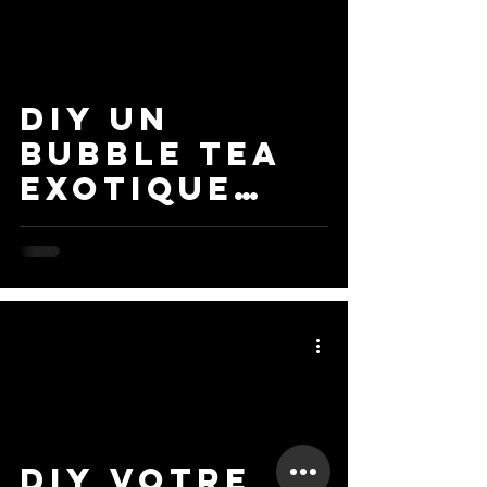
DIY un
ideo
bubble tea
EXOTIQUE
chez vous
DIY VOTRE
ideo