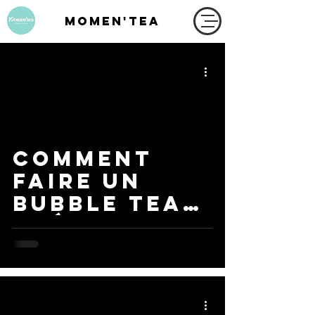
MOMEN'TEA
Comment
ideo
faire un
bubble tea
thé bien-
être?